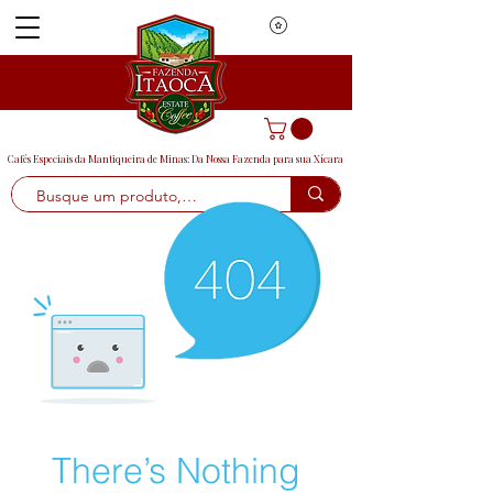
Cafés Especiais da Mantiqueira de Minas: Da Nossa Fazenda para sua Xícara
Menu
There’s Nothing