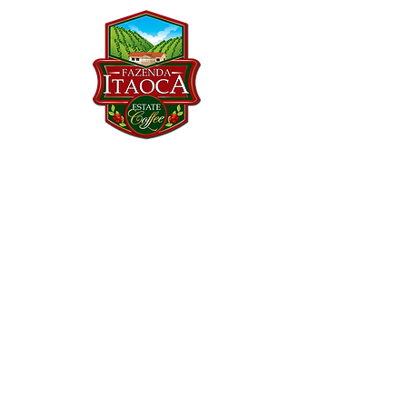
Precisa de ajuda?
Visite o
Atendimento ao Cliente
para assistência ou chame no
WhatsApp
(11) 91588-9584
Info
FAQ