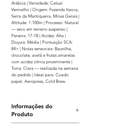
Arábica | Variedade: Catuaí
Vermelho | Origem: Fazenda Itaoca,
Serra da Mantiqueira, Minas Gerais |
Altitude: 1.100m | Processo: Natural
— seco em terreiro suspenso |
Peneira: 17-18 | Acidez: Alta |
Doçura: Média | Pontuação SCA:
84+ | Notas sensoriais: Baunilha,
chocolate, avelã e frutas amarelas
com acidez cítrica proeminente |
Torra: Clara — realizada na semana
do pedido | Ideal para: Coado
papel, Aeropress, Cold Brew.
Menu
Informações do
Produto
Café Especial, 100% arábica da