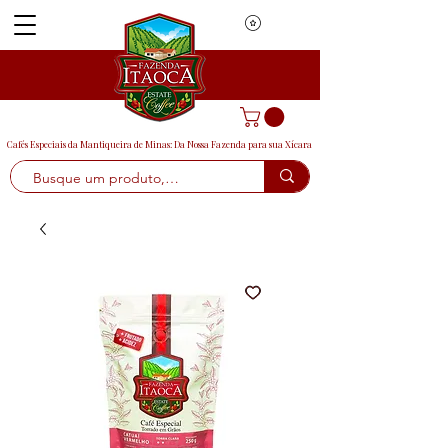
Cafés Especiais da Mantiqueira de Minas: Da Nossa Fazenda para sua Xícara